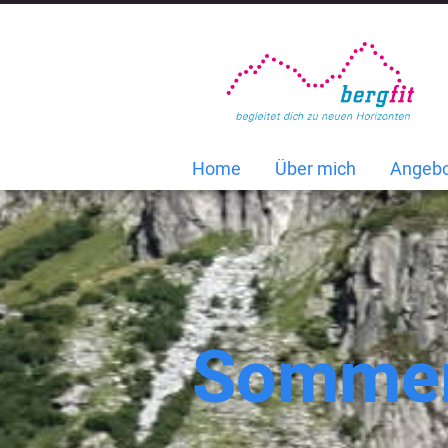
Home
Über mich
Angeb
Somme